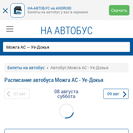
НА-АВТОБУС на ANDROID
Скачать
Билеты на автобус у вас в кармане
НА АВТОБУС
Билеты на автобус
Автобус Можга АС - Уе-Докья
Расписание автобуса Можга АС - Уе-Докья
08 августа
07
авг
09
авг
суббота