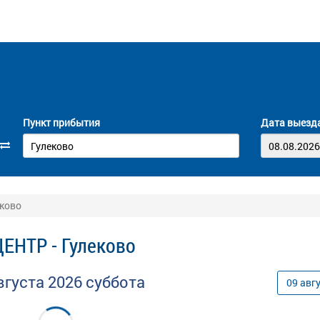
Пункт прибытия
Дата выезд
еково
ЕНТР - Гулеково
вгуста
2026
суббота
09
авг