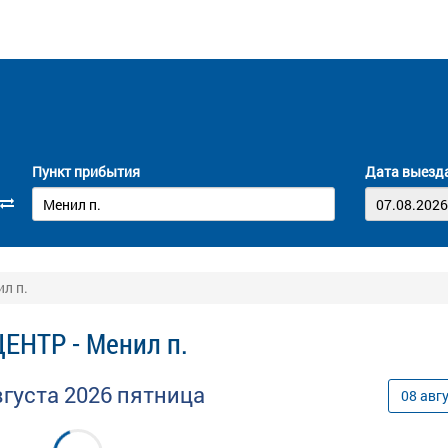
Пункт прибытия
Дата выезд
л п.
ЕНТР - Менил п.
вгуста
2026
пятница
08
авг