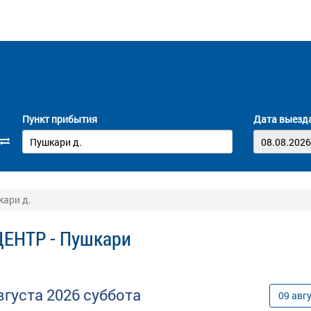
Пункт прибытия
Дата выезд
кари д.
ЦЕНТР - Пушкари
вгуста
2026
суббота
09
авг