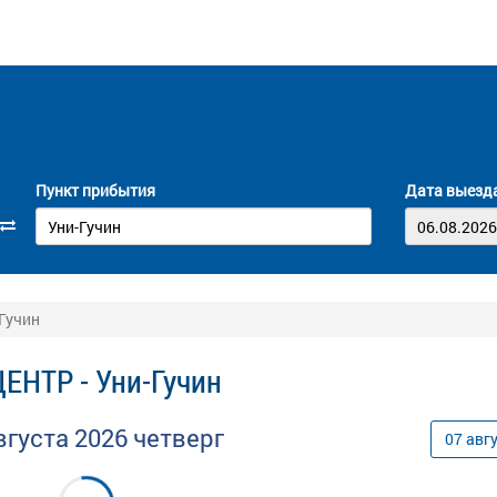
Пункт прибытия
Дата выезд
Гучин
ЕНТР - Уни-Гучин
вгуста
2026
четверг
07
авг