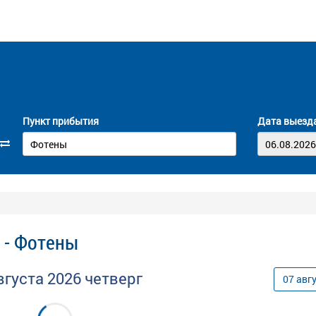
Пункт прибытия
Дата выезд
 - Фотены
вгуста
2026
четверг
07
авг