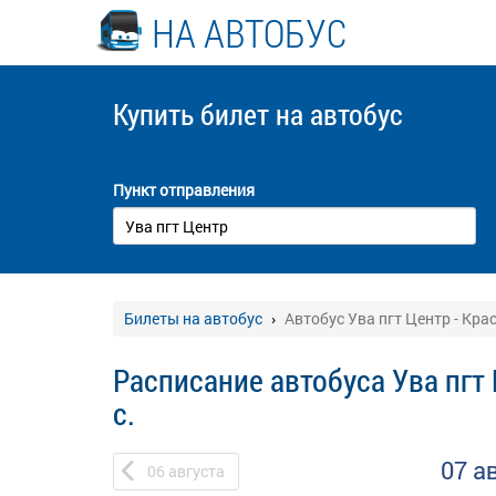
НА АВТОБУС
Купить билет
на автобус
Пункт отправления
Билеты на автобус
Автобус Ува пгт Центр - Крас
Расписание автобуса Ува пгт 
с.
07 а
06
августа