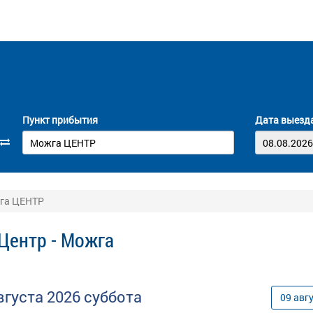
Пункт прибытия
Дата выезд
жга ЦЕНТР
 Центр - Можга
вгуста
2026
суббота
09
авг