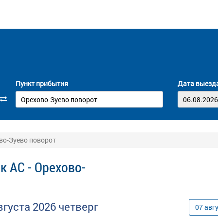
Пункт прибытия
Дата выезд
ово-Зуево поворот
к АС - Орехово-
вгуста
2026
четверг
07
авг