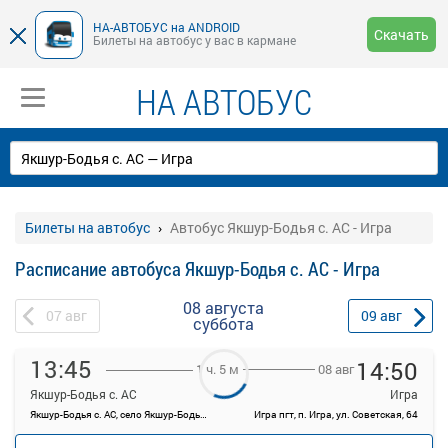
НА-АВТОБУС на ANDROID
Скачать
Билеты на автобус у вас в кармане
НА АВТОБУС
Билеты на автобус
Автобус Якшур-Бодья с. АС - Игра
Расписание автобуса Якшур-Бодья с. АС - Игра
08 августа
07
авг
09
авг
суббота
13:45
14:50
08 авг
1 ч. 5 м
Якшур-Бодья с. АС
Игра
Якшур-Бодья с. АС, село Якшур-Бодья, ул Пушиной, 70
Игра пгт, п. Игра, ул. Советская, 64
—
руб.