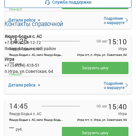
Служба поддержки
Загрузить цену
ТРАНЗИТ
Подробнее
Детали рейса
Контакты справочной
о маршруте
Якшур-Бодья с. АС
14:25
15:10
08 авг
+7 (34162) 4-12-72
Якшур-Бодьинский район
Якшур-Бодья с. АС
Игра
Якшур-Бодья с. АС, село Якшур-Бодья, ул Пушиной, 70
Игра пгт, п. Игра, ул. Советская, 64
Игра
—
руб.
+7 (34134) 418-51
Загрузить цену
п.Игра, ул.Советская, 64
ТРАНЗИТ
Подробнее
Детали рейса
о маршруте
14:45
15:40
08 авг
Якшур-Бодья с. АС
Игра
Якшур-Бодья с. АС, село Якшур-Бодья, ул Пушиной, 70
Игра пгт, п. Игра, ул. Советская, 64
—
руб.
Загрузить цену