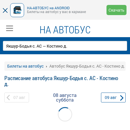
НА-АВТОБУС на ANDROID
Скачать
Билеты на автобус у вас в кармане
НА АВТОБУС
Билеты на автобус
Автобус Якшур-Бодья с. АС - Костино д.
Расписание автобуса Якшур-Бодья с. АС - Костино
д.
08 августа
07
авг
09
авг
суббота