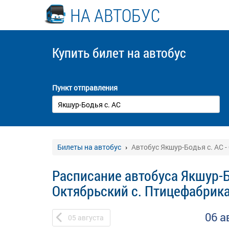
НА АВТОБУС
Купить билет
на автобус
Пункт отправления
Билеты на автобус
Автобус Якшур-Бодья с. АС 
Расписание автобуса Якшур-Бо
Октябрьский с. Птицефабрик
06 а
05
августа