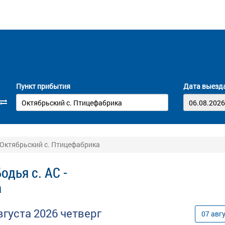
Пункт прибытия
Дата выезд
- Октябрьский с. Птицефабрика
дья с. АС -
а
вгуста
2026
четверг
07
авг