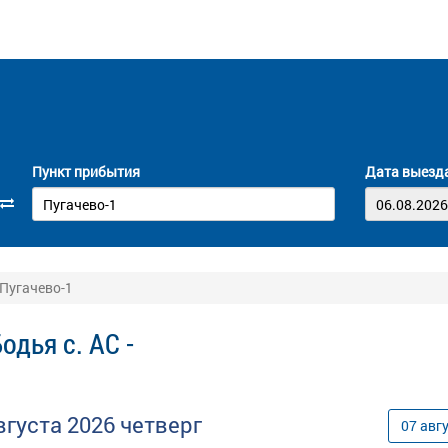
Пункт прибытия
Дата выезд
 Пугачево-1
дья с. АС -
вгуста
2026
четверг
07
авг