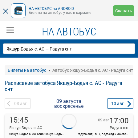
НА-АВТОБУС на ANDROID
Скачать
Билеты на автобус у вас в кармане
НА АВТОБУС
Билеты на автобус
Автобус Якшур-Бодья с. АС - Радуга снт
Расписание автобуса Якшур-Бодья с. АС - Радуга
снт
09 августа
08
авг
10
авг
воскресенье
15:45
17:00
09 авг
Якшур-Бодья с. АС
Радуга снт
Якшур-Бодья с. АС, село Якшур-Бодья, ул Пушиной, 70
Радуга снт, , М-7, подъезд к Ижевску и Перми