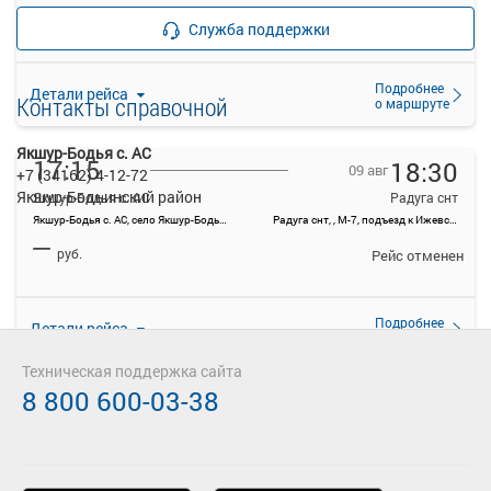
—
Продажа билетов
руб.
Служба поддержки
прекращена
Подробнее
Детали рейса
Контакты справочной
о маршруте
Якшур-Бодья с. АС
17:15
18:30
09 авг
+7 (34162) 4-12-72
Якшур-Бодьинский район
Якшур-Бодья с. АС
Радуга снт
Якшур-Бодья с. АС, село Якшур-Бодья, ул Пушиной, 70
Радуга снт, , М-7, подъезд к Ижевску и Перми
—
руб.
Рейс отменен
Подробнее
Детали рейса
о маршруте
Техническая поддержка сайта
8 800 600-03-38
18:15
19:30
09 авг
Якшур-Бодья с. АС
Радуга снт
Якшур-Бодья с. АС, село Якшур-Бодья, ул Пушиной, 70
Радуга снт, , М-7, подъезд к Ижевску и Перми
—
руб.