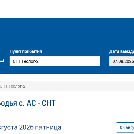
Пункт прибытия
Дата выезд
 СНТ Геолог-2
одья с. АС - СНТ
вгуста
2026
пятница
08
авг