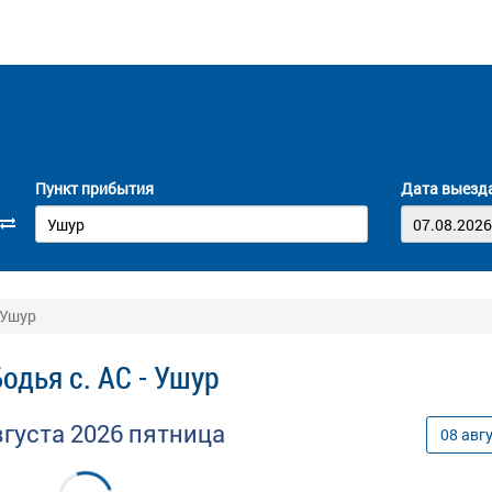
Пункт прибытия
Дата выезд
 Ушур
одья с. АС - Ушур
вгуста
2026
пятница
08
авг