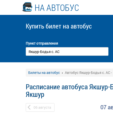
НА АВТОБУС
Купить билет
на автобус
Пункт отправления
Билеты на автобус
Автобус Якшур-Бодья с. АС -
Расписание автобуса Якшур-Бо
Якшур
07 а
06
августа