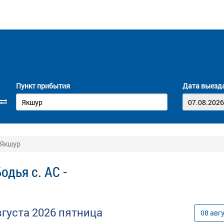
Пункт прибытия
Дата выезд
 Якшур
дья с. АС -
вгуста
2026
пятница
08
авг