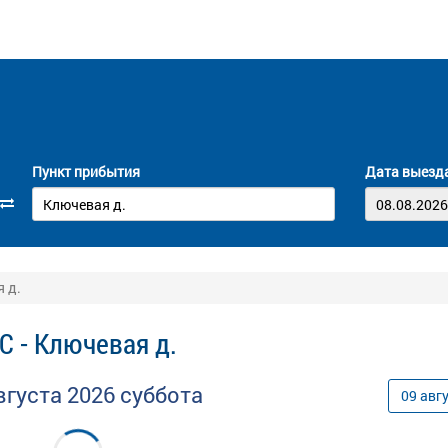
Пункт прибытия
Дата выезд
я д.
С - Ключевая д.
вгуста
2026
суббота
09
авг