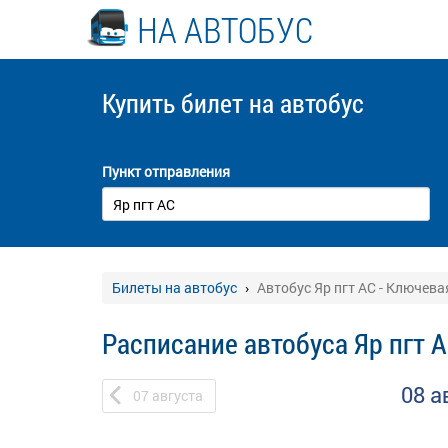
НА АВТОБУС
Купить билет
на автобус
Пункт отправления
Билеты на автобус
Автобус Яр пгт АС - Ключева
Расписание автобуса Яр пгт А
08 а
07
августа