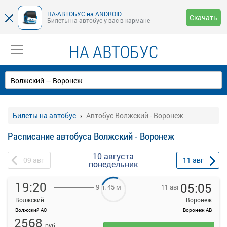
НА-АВТОБУС на ANDROID
Скачать
Билеты на автобус у вас в кармане
НА АВТОБУС
Билеты на автобус
Автобус Волжский - Воронеж
Расписание автобуса Волжский - Воронеж
10 августа
09
авг
11
авг
понедельник
19:20
05:05
11 авг
9 ч. 45 м
Волжский
Воронеж
Волжский АС
Воронеж АВ
На данной странице вы можете ознакомиться с расписанием и
2568
купить билет онлайн на автобус Волжский - Воронеж
руб.