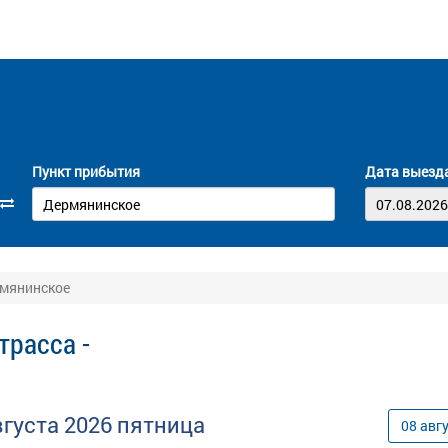
Пункт прибытия
Дата выезд
рмянинское
трасса -
вгуста
2026
пятница
08
авг