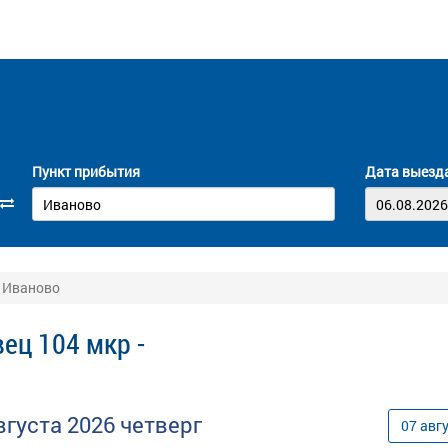
Пункт прибытия
Дата выезд
- Иваново
ец 104 мкр -
вгуста
2026
четверг
07
авг