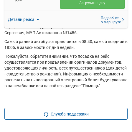
Загрузить цену
Ежедневно по маршруту Череповец - Брод курсирует в
среднем 5 рейсов.
Подробнее
Детали рейса
Перевозку пассажиров по данному направлению
о маршруте
осуществляют следующие перевозчики: ИП Исаков Андрей
Сергеевич, МУП Автоколонна №1456.
Самый ранний автобус отправляется в 08:40, самый поздний в
18:05, в зависимости от дня недели.
Пожалуйста, обратите внимание, что посадка на рейс
осуществляется при предъявлении оригиналов документов,
удостоверяющих личность, всех путешественников (для детей
- свидетельство о рождении). Информация о необходимости
распечатывать посадочный электронный билет будет указана
в вашем бланке или на сайте в разделе "Помощь".
Служба поддержки