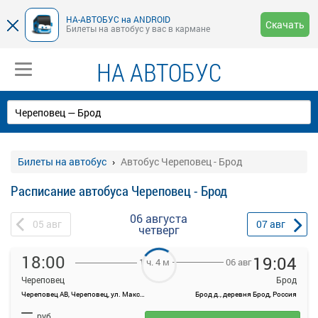
НА-АВТОБУС на ANDROID
Скачать
Билеты на автобус у вас в кармане
НА АВТОБУС
Билеты на автобус
Автобус Череповец - Брод
Расписание автобуса Череповец - Брод
06 августа
05
авг
07
авг
четверг
18:00
19:04
06 авг
1 ч. 4 м
Череповец
Брод
Череповец АВ, Череповец, ул. Максима Горького, 44
Брод д., деревня Брод, Россия
На данной странице вы можете ознакомиться с расписанием и
—
купить билет онлайн на автобус Череповец - Брод.
руб.