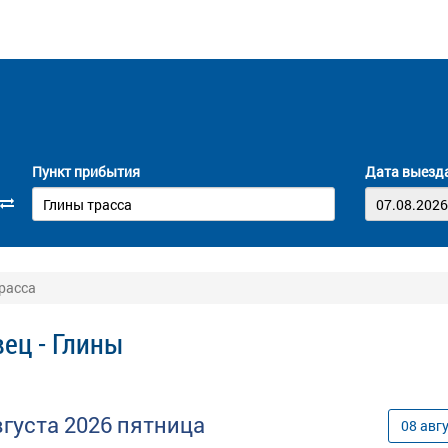
Пункт прибытия
Дата выезд
трасса
ец - Глины
вгуста
2026
пятница
08
авг