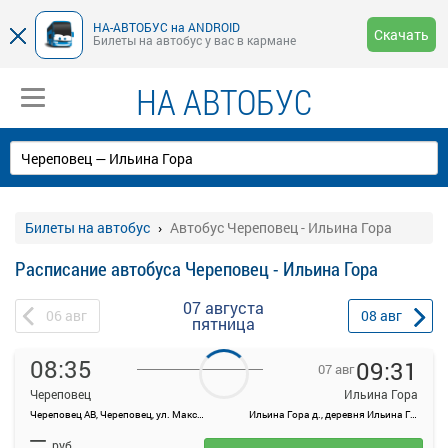
НА-АВТОБУС на ANDROID
Скачать
Билеты на автобус у вас в кармане
НА АВТОБУС
Билеты на автобус
Автобус Череповец - Ильина Гора
Расписание автобуса Череповец - Ильина Гора
07 августа
06
авг
08
авг
пятница
08:35
09:31
07 авг
Череповец
Ильина Гора
Череповец АВ, Череповец, ул. Максима Горького, 44
Ильина Гора д., деревня Ильина Гора, Россия
На данной странице вы можете ознакомиться с расписанием и
—
купить билет онлайн на автобус Череповец - Ильина Гора.
руб.