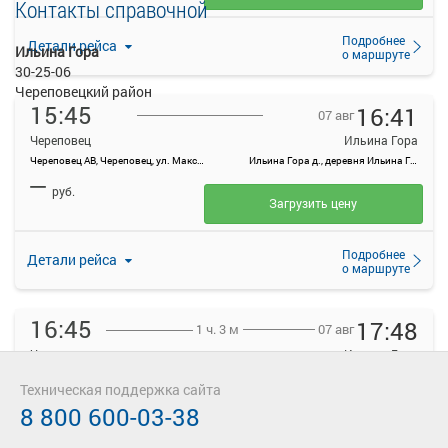
Контакты справочной
Подробнее
Детали рейса
Ильина Гора
о маршруте
30-25-06
Череповецкий район
15:45
16:41
07 авг
Череповец
Ильина Гора
Череповец АВ, Череповец, ул. Максима Горького, 44
Ильина Гора д., деревня Ильина Гора, Россия
—
руб.
Загрузить цену
Подробнее
Детали рейса
о маршруте
16:45
17:48
07 авг
1 ч. 3 м
Череповец
Ильина Гора
Череповец АВ, Череповец, ул. Максима Горького, 44
Ильина Гора д., деревня Ильина Гора, Россия
Техническая поддержка сайта
—
руб.
8 800 600-03-38
Загрузить цену