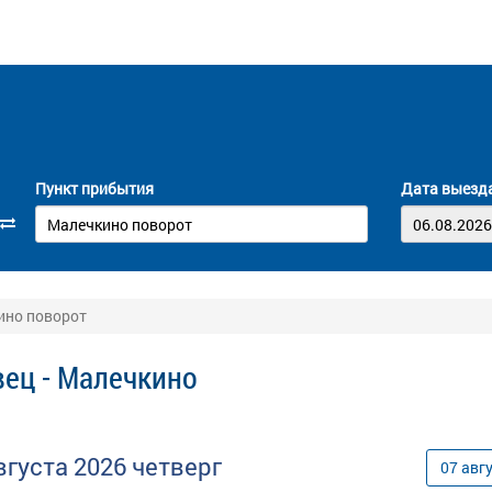
Пункт прибытия
Дата выезд
ино поворот
вец - Малечкино
вгуста
2026
четверг
07
авг