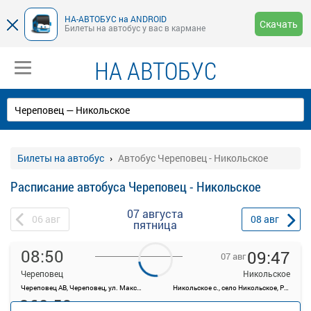
НА-АВТОБУС на ANDROID
Скачать
Билеты на автобус у вас в кармане
НА АВТОБУС
Билеты на автобус
Автобус Череповец - Никольское
Расписание автобуса Череповец - Никольское
07 августа
06
авг
08
авг
пятница
08:50
09:47
07 авг
Череповец
Никольское
Череповец АВ, Череповец, ул. Максима Горького, 44
Никольское с., село Никольское, Россия
360.59
руб.