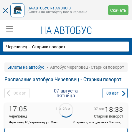
НА-АВТОБУС на ANDROID
Скачать
Билеты на автобус у вас в кармане
НА АВТОБУС
Билеты на автобус
Автобус Череповец - Старики поворот
Расписание автобуса Череповец - Старики поворот
07 августа
06
авг
08
авг
пятница
17:05
18:33
07 авг
1 ч. 28 м
Череповец
Старики поворот
Череповец АВ, Череповец, ул. Максима Горького, 44
Старики д. пов., деревня Старики, Россия
—
руб.