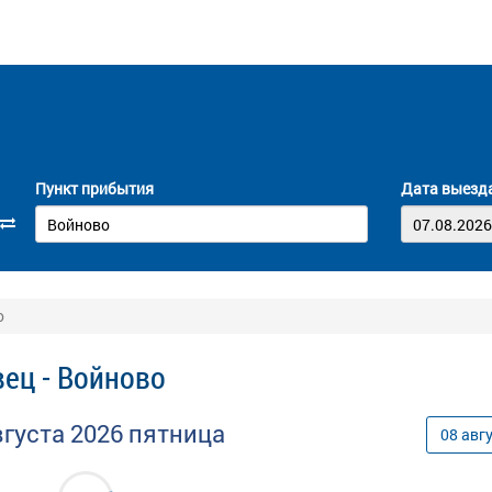
Пункт прибытия
Дата выезд
о
ец - Войново
вгуста
2026
пятница
08
авг