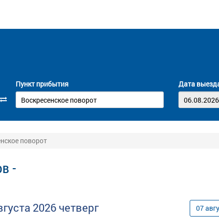
Пункт прибытия
Дата выезд
енское поворот
в -
вгуста
2026
четверг
07
авг