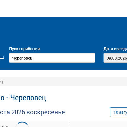
Пункт прибытия
Дата выезд
ец
о - Череповец
уста
2026
воскресенье
10
авг