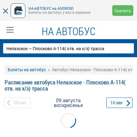
НА-АВТОБУС на ANDROID
Скачать
Билеты на автобус у вас в кармане
НА АВТОБУС
Билеты на автобус
Автобус Нелазское - Плосково А-114( отв. 
Расписание автобуса Нелазское - Плосково А-114(
отв. на х/з) трасса
09 августа
08
авг
10
авг
воскресенье