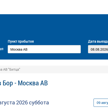
Пункт прибытия
Дата выезд
а АВ "Битца"
 Бор - Москва АВ
вгуста
2026
суббота
09
авг