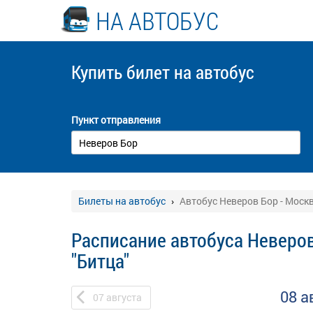
НА АВТОБУС
Купить билет
на автобус
Пункт отправления
Билеты на автобус
Автобус Неверов Бор - Москв
Расписание автобуса Неверов
"Битца"
08 а
07
августа