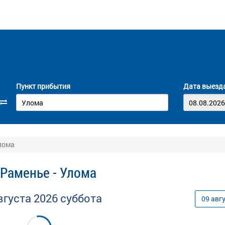
Пункт прибытия
Дата выезд
лома
Раменье - Улома
вгуста
2026
суббота
09
авг