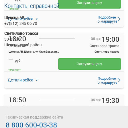
Загрузить цену
Контакты справочной
ТРАНЗИТ
Подробнее
Шексна АВ
Детали рейса
о маршруте
+7(812) 245 06 70
Светилово трасса
18:20
19:00
06 авг
30-25-06
Шекснинский район
Шексна АВ
Светилово трасса
Шексна АВ, Шексна, ул Октябрьская, 128
Светилово трасса
—
руб.
Загрузить цену
ТРАНЗИТ
Подробнее
Детали рейса
о маршруте
18:50
19:30
06 авг
Шексна АВ
Светилово трасса
Шексна АВ, Шексна, ул Октябрьская, 128
Светилово трасса
Техническая поддержка сайта
—
руб.
8 800 600-03-38
Загрузить цену