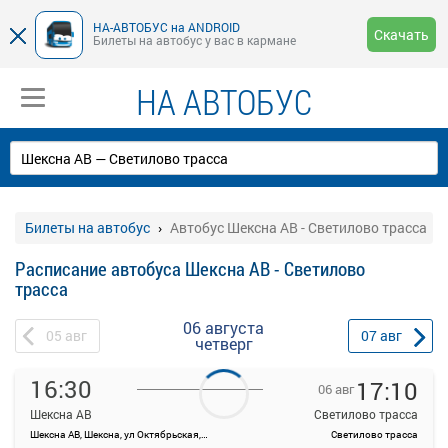
НА-АВТОБУС на ANDROID
Скачать
Билеты на автобус у вас в кармане
НА АВТОБУС
Билеты на автобус
Автобус Шексна АВ - Светилово трасса
Расписание автобуса Шексна АВ - Светилово
трасса
06 августа
05
авг
07
авг
четверг
16:30
17:10
06 авг
Шексна АВ
Светилово трасса
Шексна АВ, Шексна, ул Октябрьская, 128
Светилово трасса
На данной странице вы можете ознакомиться с расписанием и