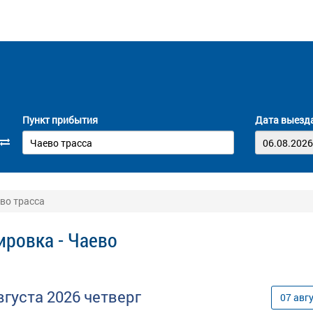
Пункт прибытия
Дата выезд
во трасса
ировка - Чаево
вгуста
2026
четверг
07
авг