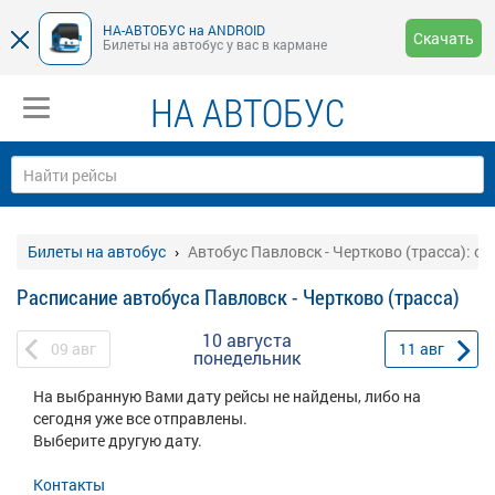
НА-АВТОБУС на ANDROID
Скачать
Билеты на автобус у вас в кармане
НА АВТОБУС
Билеты на автобус
Автобус Павловск - Чертково (трасса): о
Расписание автобуса Павловск - Чертково (трасса)
10 августа
09
авг
11
авг
понедельник
На выбранную Вами дату рейсы не найдены, либо на
сегодня уже все отправлены.
Выберите другую дату.
Контакты