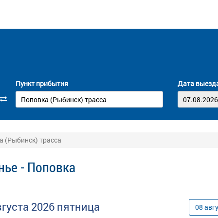
Пункт прибытия
Дата выезд
а (Рыбинск) трасса
нье - Поповка
вгуста
2026
пятница
08
авг