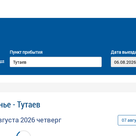
Пункт прибытия
Дата выезд
ье - Тутаев
вгуста
2026
четверг
07
авг