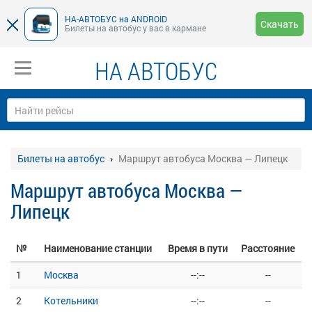
НА-АВТОБУС на ANDROID
Скачать
Билеты на автобус у вас в кармане
НА АВТОБУС
Билеты на автобус
Маршрут автобуса Москва — Липецк
Маршрут автобуса Москва —
Липецк
№
Наименование станции
Время в пути
Расстояние
1
Москва
--:--
--
2
Котельники
--:--
--