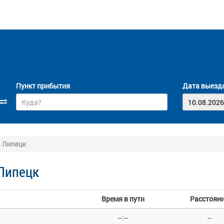
Пункт прибытия
Дата выезд
 Липецк
Липецк
Время в пути
Расстоян
--:--
--