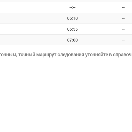
--:--
--
05:10
--
05:55
--
07:00
--
еточным, точный маршрут следования уточняйте в справоч