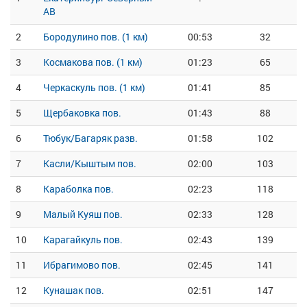
АВ
2
Бородулино пов. (1 км)
00:53
32
3
Космакова пов. (1 км)
01:23
65
4
Черкаскуль пов. (1 км)
01:41
85
5
Щербаковка пов.
01:43
88
6
Тюбук/Багаряк разв.
01:58
102
7
Касли/Кыштым пов.
02:00
103
8
Караболка пов.
02:23
118
9
Малый Куяш пов.
02:33
128
10
Карагайкуль пов.
02:43
139
11
Ибрагимово пов.
02:45
141
12
Кунашак пов.
02:51
147