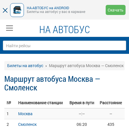
НА-АВТОБУС на ANDROID
Скачать
Билеты на автобус у вас в кармане
НА АВТОБУС
Билеты на автобус
Маршрут автобуса Москва — Смоленск
Маршрут автобуса Москва —
Смоленск
№
Наименование станции
Время в пути
Расстояние
1
Москва
--:--
--
2
Смоленск
06:20
435