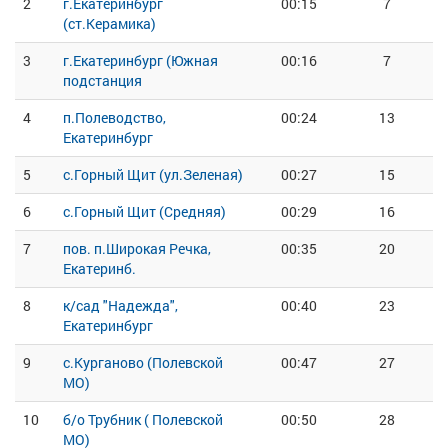
2
г.Екатеринбург
00:15
7
(ст.Керамика)
3
г.Екатеринбург (Южная
00:16
7
подстанция
4
п.Полеводство,
00:24
13
Екатеринбург
5
с.Горный Щит (ул.Зеленая)
00:27
15
6
с.Горный Щит (Средняя)
00:29
16
7
пов. п.Широкая Речка,
00:35
20
Екатеринб.
8
к/сад "Надежда",
00:40
23
Екатеринбург
9
с.Курганово (Полевской
00:47
27
МО)
10
б/о Трубник ( Полевской
00:50
28
МО)