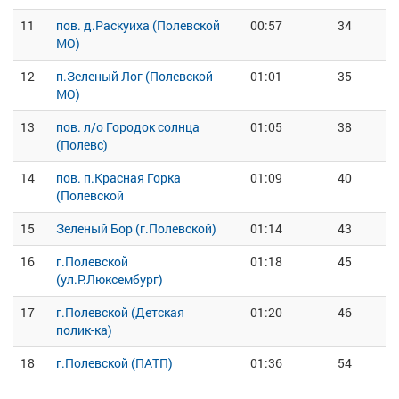
11
пов. д.Раскуиха (Полевской
00:57
34
МО)
12
п.Зеленый Лог (Полевской
01:01
35
МО)
13
пов. л/о Городок солнца
01:05
38
(Полевс)
14
пов. п.Красная Горка
01:09
40
(Полевской
15
Зеленый Бор (г.Полевской)
01:14
43
16
г.Полевской
01:18
45
(ул.Р.Люксембург)
17
г.Полевской (Детская
01:20
46
полик-ка)
18
г.Полевской (ПАТП)
01:36
54