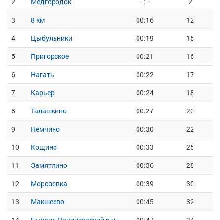
2
Медгородок
--:--
2
3
8 км
00:16
12
4
Цыбульники
00:19
15
5
Пригорское
00:21
16
6
Нагать
00:22
17
7
Карьер
00:24
18
8
Талашкино
00:27
20
9
Немчино
00:30
22
10
Кощино
00:33
25
11
Замятлино
00:36
28
12
Морозовка
00:39
30
13
Макшеево
00:45
32
14
Быково Починковский р-н
00:47
34