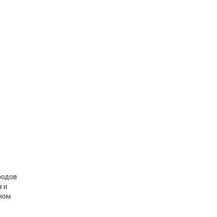
родов
а и
вном