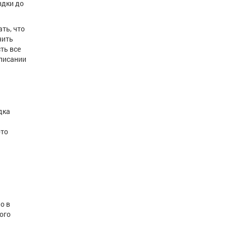
здки до
ть, что
чить
ть все
списании
дка
-то
о в
ого