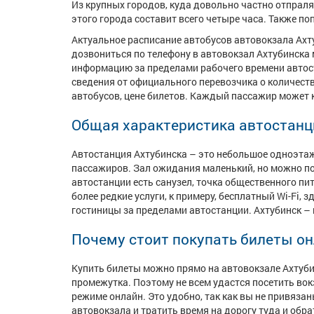
Из крупных городов, куда довольно частно отпрал
этого города составит всего четыре часа. Также 
Актуальное расписание автобусов автовокзала Ахту
дозвониться по телефону в автовокзал Ахтубинска м
информацию за пределами рабочего времени автоста
сведения от официального перевозчика о количест
автобусов, цене билетов. Каждый пассажир может 
Общая характеристика автостанц
Автостанция Ахтубинска – это небольшое одноэтаж
пассажиров. Зал ожидания маленький, но можно под
автостанции есть санузел, точка общественного пит
более редкие услуги, к примеру, бесплатный Wi-Fi, 
гостиницы за пределами автостанции. Ахтубинск – 
Почему стоит покупать билеты о
Купить билеты можно прямо на автовокзале Ахтуби
промежутка. Поэтому не всем удастся посетить вок
режиме онлайн. Это удобно, так как вы не привяза
автовокзала и тратить время на дорогу туда и обра