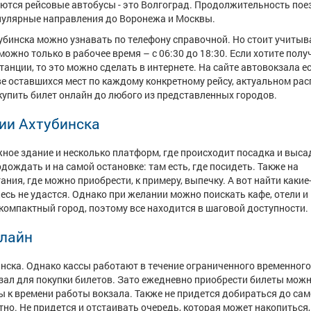
яются рейсовые автобусы - это Волгоград. Продолжительность пое
популярные направления до Воронежа и Москвы.
бинска можно узнавать по телефону справочной. Но стоит учитыва
ожно только в рабочее время – с 06:30 до 18:30. Если хотите полу
нции, то это можно сделать в интернете. На сайте автовокзала ес
ве оставшихся мест по каждому конкретному рейсу, актуальном ра
купить билет онлайн до любого из представленных городов.
ии Ахтубинска
ное здание и несколько платформ, где происходит посадка и выса
ождать и на самой остановке: там есть, где посидеть. Также на
ания, где можно приобрести, к примеру, выпечку. А вот найти какие
здесь не удастся. Однако при желании можно поискать кафе, отели и
компактный город, поэтому все находится в шаговой доступности.
нлайн
нска. Однако кассы работают в течение ограниченного временного
зал для покупки билетов. Зато ежедневно приобрести билеты можн
ны к времени работы вокзала. Также не придется добираться до сам
тно. Не придется и отстаивать очередь, которая может накопиться,