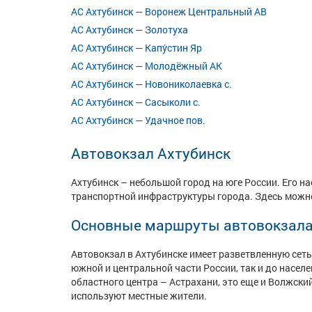
АС Ахтубинск — Воронеж Центральный АВ
АС Ахтубинск — Золотуха
АС Ахтубинск — Капу́стин Яр
АС Ахтубинск — Молодёжный АК
АС Ахтубинск — Новониколаевка с.
АС Ахтубинск — Сасыколи с.
АС Ахтубинск — Удачное пов.
Автовокзал Ахтубинск
Ахтубинск – небольшой город на юге России. Его на
транспортной инфраструктуры города. Здесь можно
Основные маршруты автовокзала
Автовокзал в Ахтубинске имеет разветвленную сет
южной и центральной части России, так и до насел
областного центра – Астрахани, это еще и Волжский
используют местные жители.