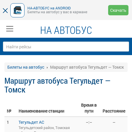
НА-АВТОБУС на ANDROID
Скачать
Билеты на автобус у вас в кармане
НА АВТОБУС
Билеты на автобус
Маршрут автобуса Тегульдет — Томск
Маршрут автобуса Тегульдет —
Томск
Время в
№
Наименование станции
пути
Расстояние
1
Тегульдет АС
--:--
--
Тегульдетский район, Томская