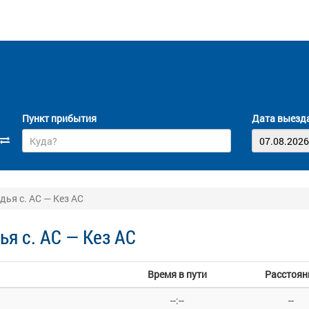
Пункт прибытия
Дата выезд
ья с. АС — Кез АС
я с. АС — Кез АС
Время в пути
Расстоян
--:--
--