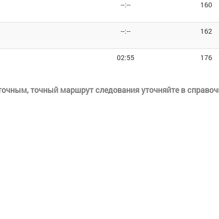
--:--
160
--:--
162
02:55
176
еточным, точный маршрут следования уточняйте в справоч