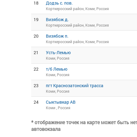
18
Додзь с. пов.
Корткеросский район, Коми, Россия
19
Визябож д.
Корткеросский район, Коми, Россия
20
Визябож п.
Корткеросский район, Коми, Россия
21
Усть-Лемью
Коми, Россия
22
т/б Лемью
Коми, Россия
23
пгт Краснозатонский трасса
Коми, Россия
24
Сыктывкар АВ
Коми , Россия
* отображение точек на карте может быть н
автовокзала