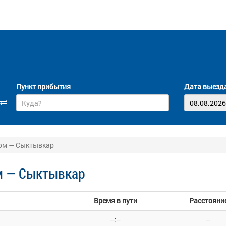
Пункт прибытия
Дата выезд
лом — Сыктывкар
м — Сыктывкар
Время в пути
Расстояни
--:--
--