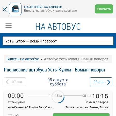
НА-АВТОБУС на ANDROID
Скачать
Билеты на автобус у вас в кармане
НА АВТОБУС
Билеты на автобус
Автобус Усть-Кулом - Вомын поворот
Расписание автобуса Усть-Кулом - Вомын поворот
08 августа
07
авг
09
авг
суббота
09:00
10:15
08 авг
1 ч. 15 м
Усть-Кулом
Вомын поворот
Усть-Кулом с. АС, Россия, Республика Коми, Усть-Куломский район, село Усть-Кулом, Советская ул, 33д
Вомын с. пов., село Вомын, Россия
На данной странице вы можете ознакомиться с расписанием и
—
купить билет онлайн на автобус Усть-Кулом - Вомын поворот.
руб.