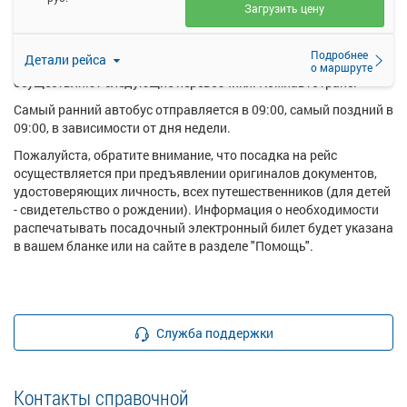
Загрузить цену
Ежедневно по маршруту Усть-Кулом - Вомын поворот
курсирует в среднем 2 рейса.
Подробнее
Детали рейса
Перевозку пассажиров по данному направлению
о маршруте
осуществляют следующие перевозчики: Комиавтотранс.
Самый ранний автобус отправляется в 09:00, самый поздний в
09:00, в зависимости от дня недели.
Пожалуйста, обратите внимание, что посадка на рейс
осуществляется при предъявлении оригиналов документов,
удостоверяющих личность, всех путешественников (для детей
- свидетельство о рождении). Информация о необходимости
распечатывать посадочный электронный билет будет указана
в вашем бланке или на сайте в разделе "Помощь".
Служба поддержки
Контакты справочной