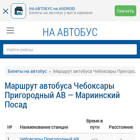
НА-АВТОБУС на ANDROID
Скачать
Билеты на автобус у вас в кармане
НА АВТОБУС
Билеты на автобус
Маршрут автобуса Чебоксары Пригородн
Маршрут автобуса Чебоксары
Пригородный АВ — Мариинский
Посад
Время в
№
Наименование станции
пути
Расстояние
1
Чебоксары Пригородный АВ
--:--
--